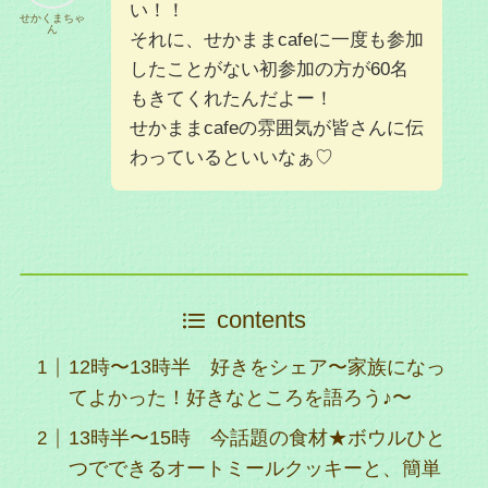
い！！
せかくまちゃ
ん
それに、せかままcafeに一度も参加
したことがない初参加の方が60名
もきてくれたんだよー！
せかままcafeの雰囲気が皆さんに伝
わっているといいなぁ♡
contents
12時〜13時半 好きをシェア〜家族になっ
てよかった！好きなところを語ろう♪〜
13時半〜15時 今話題の食材★ボウルひと
つでできるオートミールクッキーと、簡単