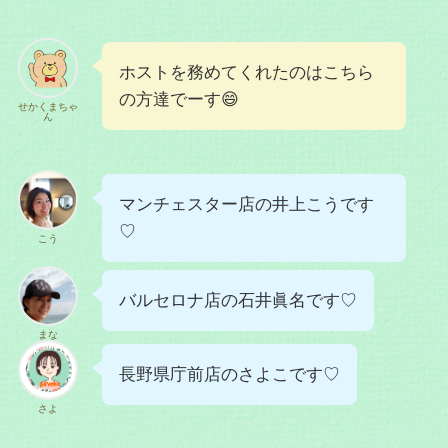
ホストを務めてくれたのはこちら
の方達でーす😄
せかくまちゃ
ん
マンチェスター店の井上こうです
♡
こう
バルセロナ店の石井眞名です♡
まな
長野県庁前店のさよこです♡
さよ