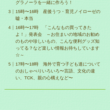
グラノーラを一緒に作ろう！
15時〜16時 産後うつ・育児ノイローゼの
嘘・本当
16時〜17時 「こんなもの買ってきた
よ！」発表会 ～お住まいの地域のお勧め
のものや珍しいもの、こんな便利グッズ知
ってる？など楽しい情報お待ちしています
☆～
17時〜18時 海外で育つ子ども達について
のおしゃべりいろいろ〜言語、文化の違
い、TCK、親の心構えなど〜