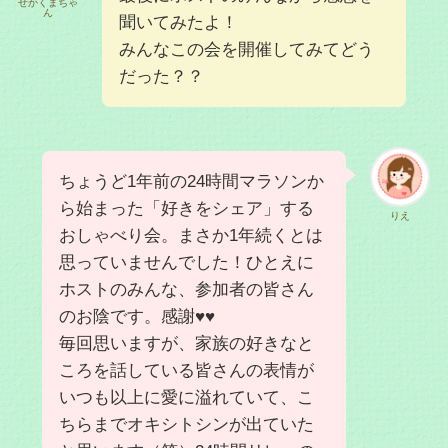
せかくまちゃ
ん
聞いてみたよ！
みんなこの会を開催してみてどう
だった？？
ちょうど1年前の24時間マラソンか
ら始まった「好きをシェア」する
りえ
おしゃべり会。まさか1年続くとは
思っていませんでした！ひとえに
ホストのみんな、参加者の皆さん
のお陰です。感謝♥♥
毎回思いますが、家族の好きなと
ころを話している皆さんの表情が
いつも以上に愛に溢れていて、こ
ちらまでオキシトシンが出ていた