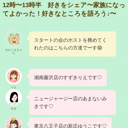
12時〜13時半 好きをシェア〜家族になっ
てよかった！好きなところを語ろう♪〜
スタートの会のホストを務めてく
れたのはこちらの方達でーす😄
せかくまちゃ
ん
湘南藤沢店のすずきりえです♡
りえ
ニュージャージー店のあまないみ
きです♡
みき
東京八王子店の新庄ゆうこです♡