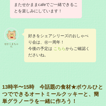
またせかままcafeでご一緒できるこ
とを楽しみにしています！
好きをシェアシリーズのおしゃべ
り会は、㊗一周年！
せかくまちゃ
ん
今後の予定は
こちら
からご確認く
ださいね。
13時半〜15時 今話題の食材★ボウルひと
つでできるオートミールクッキーと、簡
単グラノーラを一緒に作ろう！