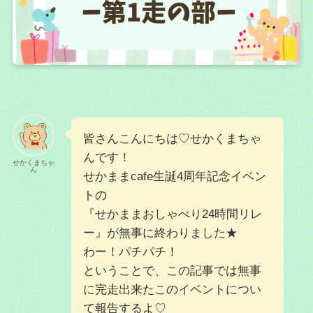
皆さんこんにちは♡せかくまちゃ
んです！
せかくまちゃ
ん
せかままcafe生誕4周年記念イベン
トの
『せかままおしゃべり24時間リレ
ー』が無事に終わりました★
わー！パチパチ！
ということで、この記事では無事
に完走出来たこのイベントについ
て報告するよ♡