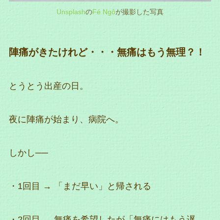
Unsplash
の
Fé Ngô
が撮影した写真
陣痛がきたけれど・・・無痛はもう無理？！
とうとう出産の日。
夜に陣痛が始まり、病院へ。
しかし──
・1回目 → 「まだ早い」と帰される
・2回目 → 無痛を希望したが「無痛にはもう遅