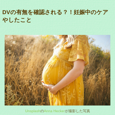
DVの有無を確認される？！妊娠中のケア
やしたこと
Unsplash
の
Anna Hecker
が撮影した写真