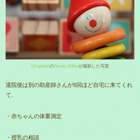
Unsplash
の
Sandy Millar
が撮影した写真
退院後は別の助産師さんが5回ほど自宅に来てくれ
て、
・赤ちゃんの体重測定
・授乳の相談