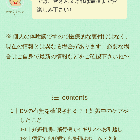
では、皆さん良ければ最後までお
楽しみ下さい♪
せかくまちゃ
ん
※ 個人の体験談ですので医療的な裏付けはなく、
現在の情報とは異なる場合があります。必要な場
合はご自身で最新の情報などをご確認下さいね^^
contents
DVの有無を確認される？！妊娠中のケアや
したこと
妊娠初期に飛行機でイギリスへお引越し
病気でも妊娠でも最初はホームドクター