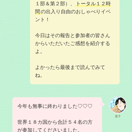
１部＆第２部）、
トータル１２時
間
の出入り自由のおしゃべりイベ
ント！
今日はその報告と参加者の皆さん
からいただいたご感想を紹介する
よ。
よかったら最後まで読んでみて
ね。
今年も無事に終わりました♡♡♡
直子
世界１８カ国から合計５４名の方
が参加してくださいました。