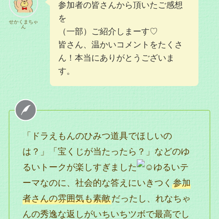
参加者の皆さんから頂いたご感想
を
せかくまちゃ
ん
（一部）ご紹介しまーす♡
皆さん、温かいコメントをたくさ
ん！本当にありがとうございま
す。
「ドラえもんのひみつ道具でほしいの
は？」「宝くじが当たったら？」などのゆ
るいトークが楽しすぎました
ゆるいテ
ーマなのに、社会的な答えにいきつく
参加
者さんの雰囲気も素敵
だったし、れなちゃ
んの秀逸な返しがいちいちツボで最高でし