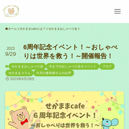
ホーム
せかままcafeとは？
せかままおしゃべり会
6周年記念イベント！～おしゃべ
2023
9/29
りは世界を救う！～開催報告！
せかままおしゃべり会
今までのおしゃべり会＆イベント
ブログ
せかままコラム
今月の参加者さんのお声
2023年9月29日