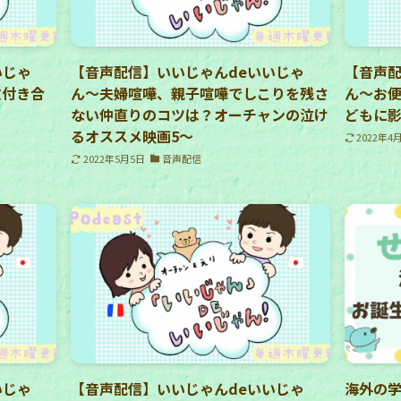
いじゃ
【音声配信】いいじゃんdeいいじゃ
【音声配
友付き合
ん〜夫婦喧嘩、親子喧嘩でしこりを残さ
ん〜お
ない仲直りのコツは？オーチャンの泣け
どもに
るオススメ映画5〜
2022年4
2022年5月5日
音声配信
いじゃ
【音声配信】いいじゃんdeいいじゃ
海外の