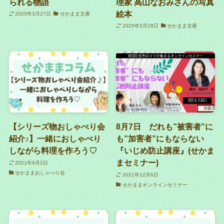
られる物語
理家 高山なおみさんの写真
絵本
2025年3月27日
せかまま文庫
2025年3月28日
せかまま文庫
【シリーズ物おしゃべり会
8月7日 だれも”被害者”に
紹介♪】一緒におしゃべり
も”加害者”にもならない
しながら料理を作ろう♡
『いじめ防止講座』(せかま
まセミナー)
2021年9月2日
せかままおしゃべり会
2021年12月6日
せかままオンラインセミナー